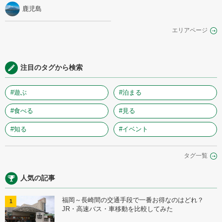
鹿児島
エリアページ
注目のタグから検索
#遊ぶ
#泊まる
#食べる
#見る
#知る
#イベント
タグ一覧
人気の記事
福岡～長崎間の交通手段で一番お得なのはどれ？
1
JR・高速バス・車移動を比較してみた