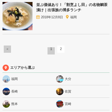
並ぶ価値あり！「割烹よし田」の名物鯛茶
漬け｜出張族の博多ランチ
2018年12月8日
福岡
＜
1
2
エリアから選ぶ
福岡
大分
長崎
佐賀
熊本
宮崎