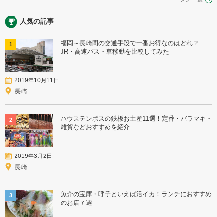
人気の記事
福岡～長崎間の交通手段で一番お得なのはどれ？
1
JR・高速バス・車移動を比較してみた
2019年10月11日
長崎
ハウステンボスの鉄板お土産11選！定番・バラマキ・
2
雑貨などおすすめを紹介
2019年3月2日
長崎
魚介の宝庫・呼子といえば活イカ！ランチにおすすめ
3
のお店７選