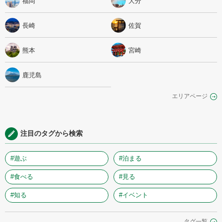
福岡
大分
長崎
佐賀
熊本
宮崎
鹿児島
エリアページ
注目のタグから検索
#遊ぶ
#泊まる
#食べる
#見る
#知る
#イベント
タグ一覧