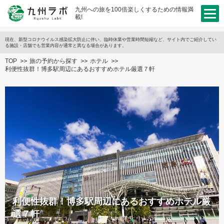
九州への旅を100倍楽しくするための情報満
載!
現在、新型コロナウイルス感染拡大防止に伴い、臨時休業や営業時間短縮など、サイト内でご紹介してい
る施設・店舗でも営業内容が通常と異なる場合があります。
TOP
旅の予約から探す
ホテル
利便性抜群！博多駅周辺にあるおすすめホテル厳選７軒
利便性抜群！博多駅周辺にあるおすすめホテル厳
選７軒