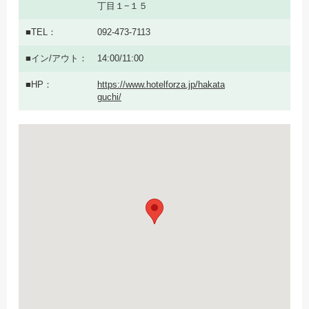
丁目１−１５
TEL
092-473-7113
イン/アウト
14:00/11:00
HP
https://www.hotelforza.jp/hakata
guchi/