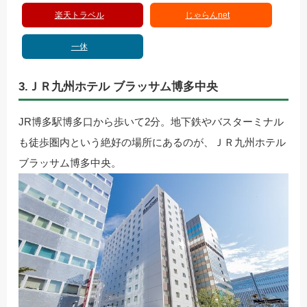
楽天トラベル
じゃらんnet
一休
3.ＪＲ九州ホテル ブラッサム博多中央
JR博多駅博多口から歩いて2分。地下鉄やバスターミナル
も徒歩圏内という絶好の場所にあるのが、ＪＲ九州ホテル
ブラッサム博多中央。