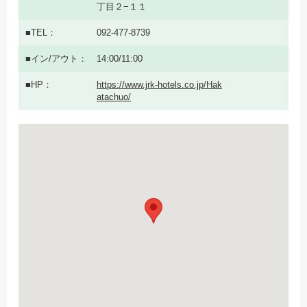
丁目２−１１
TEL
092-477-8739
イン/アウト
14:00/11:00
HP
https://www.jrk-hotels.co.jp/Hak
atachuo/