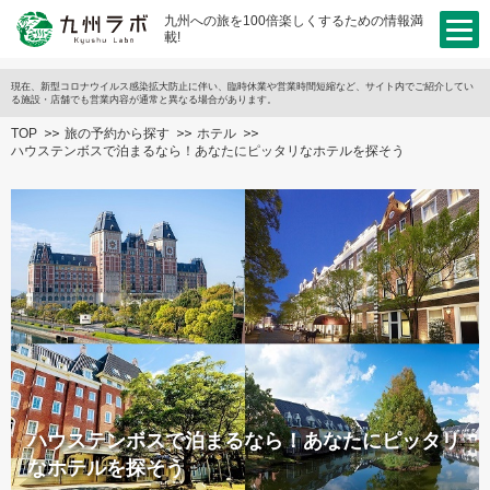
九州への旅を100倍楽しくするための情報満
載!
現在、新型コロナウイルス感染拡大防止に伴い、臨時休業や営業時間短縮など、サイト内でご紹介してい
る施設・店舗でも営業内容が通常と異なる場合があります。
TOP
旅の予約から探す
ホテル
ハウステンボスで泊まるなら！あなたにピッタリなホテルを探そう
ハウステンボスで泊まるなら！あなたにピッタリ
なホテルを探そう