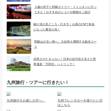
３歳の息子と阿蘇カドリー・ドミニオンに行っ
てきた！おすすめのショーや動物をご紹介
鍋ケ滝の見どころ・行き方｜お茶のCMで有名
になった裏見の滝！
阿蘇山の北へ南へ。大自然を満喫する観光コー
ス
武骨さがたまらない！日本の近代化を支えた世
界遺産「万田坑」へトリップ！
九州旅行・ツアーに行きたい！
九州旅行をお探しの方へ。
九州でレンタカーを借りたい方
はこちら