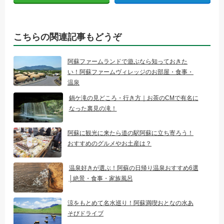
こちらの関連記事もどうぞ
阿蘇ファームランドで遊ぶなら知っておきた
い！阿蘇ファームヴィレッジのお部屋・食事・
温泉
鍋ケ滝の見どころ・行き方｜お茶のCMで有名に
なった裏見の滝！
阿蘇に観光に来たら道の駅阿蘇に立ち寄ろう！
おすすめのグルメやお土産は？
温泉好きが選ぶ！阿蘇の日帰り温泉おすすめ6選
│絶景・食事・家族風呂
涼をもとめて名水巡り！阿蘇満喫おとなの水あ
そびドライブ