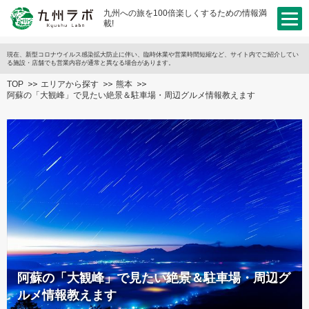
九州への旅を100倍楽しくするための情報満
載!
現在、新型コロナウイルス感染拡大防止に伴い、臨時休業や営業時間短縮など、サイト内でご紹介してい
る施設・店舗でも営業内容が通常と異なる場合があります。
TOP
エリアから探す
熊本
阿蘇の「大観峰」で見たい絶景＆駐車場・周辺グルメ情報教えます
阿蘇の「大観峰」で見たい絶景＆駐車場・周辺グ
ルメ情報教えます