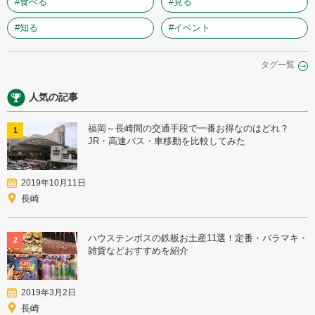
#食べる
#見る
#知る
#イベント
タグ一覧
人気の記事
福岡～長崎間の交通手段で一番お得なのはどれ？
1
JR・高速バス・車移動を比較してみた
2019年10月11日
長崎
ハウステンボスの鉄板お土産11選！定番・バラマキ・
2
雑貨などおすすめを紹介
2019年3月2日
長崎