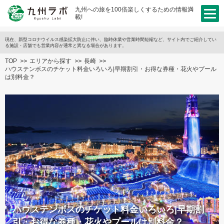
九州への旅を100倍楽しくするための情報満
載!
現在、新型コロナウイルス感染拡大防止に伴い、臨時休業や営業時間短縮など、サイト内でご紹介してい
る施設・店舗でも営業内容が通常と異なる場合があります。
TOP
エリアから探す
長崎
ハウステンボスのチケット料金いろいろ|早期割引・お得な券種・花火やプール
は別料金？
ハウステンボスのチケット料金いろいろ|早期割
引・お得な券種・花火やプールは別料金？