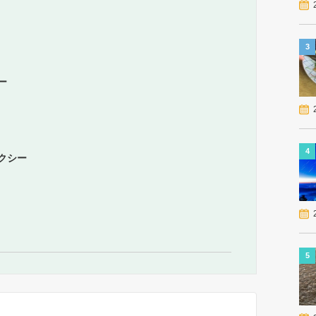
3
ー
4
クシー
5