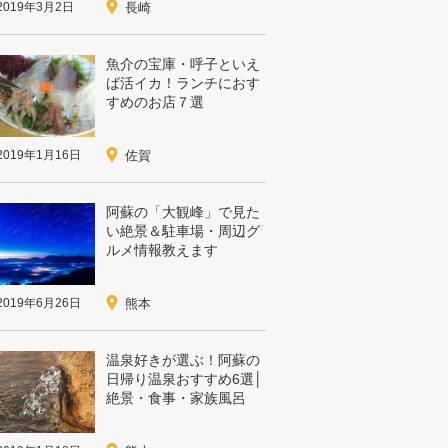
2019年3月2日
長崎
魚介の宝庫・呼子といえ
ば活イカ！ランチにおす
すめのお店７選
2019年1月16日
佐賀
阿蘇の「大観峰」で見た
い絶景＆駐車場・周辺グ
ルメ情報教えます
2019年6月26日
熊本
温泉好きが選ぶ！阿蘇の
日帰り温泉おすすめ6選│
絶景・食事・家族風呂