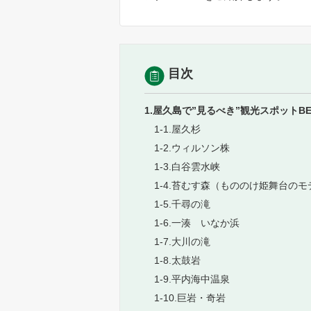
目次
1.屋久島で”見るべき”観光スポットBE
1-1.屋久杉
1-2.ウィルソン株
1-3.白谷雲水峡
1-4.苔むす森（もののけ姫舞台のモ
1-5.千尋の滝
1-6.一湊 いなか浜
1-7.大川の滝
1-8.太鼓岩
1-9.平内海中温泉
1-10.巨岩・奇岩