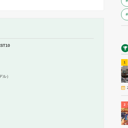
ST10
1
デル）
2