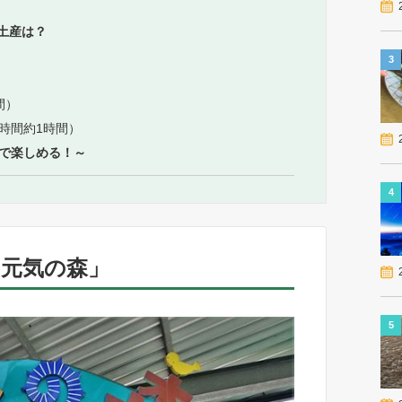
土産は？
3
間）
時間約1時間）
で楽しめる！～
4
「元気の森」
5