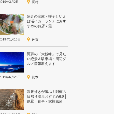
2019年3月2日
長崎
魚介の宝庫・呼子といえ
ば活イカ！ランチにおす
すめのお店７選
2019年1月16日
佐賀
阿蘇の「大観峰」で見た
い絶景＆駐車場・周辺グ
ルメ情報教えます
2019年6月26日
熊本
温泉好きが選ぶ！阿蘇の
日帰り温泉おすすめ6選│
絶景・食事・家族風呂