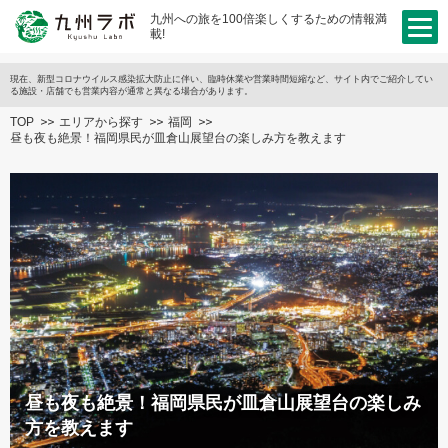
九州への旅を100倍楽しくするための情報満
載!
現在、新型コロナウイルス感染拡大防止に伴い、臨時休業や営業時間短縮など、サイト内でご紹介してい
る施設・店舗でも営業内容が通常と異なる場合があります。
TOP
エリアから探す
福岡
昼も夜も絶景！福岡県民が皿倉山展望台の楽しみ方を教えます
昼も夜も絶景！福岡県民が皿倉山展望台の楽しみ
方を教えます