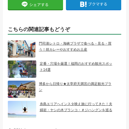
こちらの関連記事もどうぞ
門司港レトロ・海峡プラザで食べる・見る・買
う！焼カレーやおすすめお土産
定番・穴場を厳選！福岡のおすすめ観光スポッ
ト14選
博多から日帰り★太宰府天満宮の満足観光プラ
ン
糸島エリアへインスタ映え旅に行ってきた！夫
婦岩・ヤシの木ブランコ・＃ジハングンを巡る