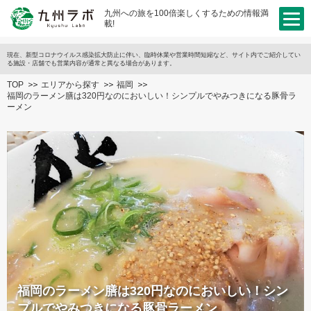
九州への旅を100倍楽しくするための情報満
載!
現在、新型コロナウイルス感染拡大防止に伴い、臨時休業や営業時間短縮など、サイト内でご紹介してい
る施設・店舗でも営業内容が通常と異なる場合があります。
TOP
エリアから探す
福岡
福岡のラーメン膳は320円なのにおいしい！シンプルでやみつきになる豚骨ラ
ーメン
福岡のラーメン膳は320円なのにおいしい！シン
プルでやみつきになる豚骨ラーメン