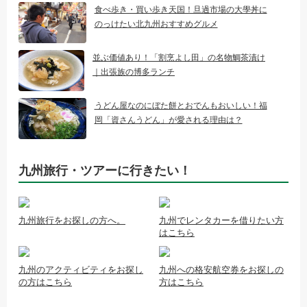
食べ歩き・買い歩き天国！旦過市場の大學丼に
のっけたい北九州おすすめグルメ
並ぶ価値あり！「割烹よし田」の名物鯛茶漬け
｜出張族の博多ランチ
うどん屋なのにぼた餅とおでんもおいしい！福
岡「資さんうどん」が愛される理由は？
九州旅行・ツアーに行きたい！
九州旅行をお探しの方へ。
九州でレンタカーを借りたい方
はこちら
九州のアクティビティをお探し
九州への格安航空券をお探しの
の方はこちら
方はこちら