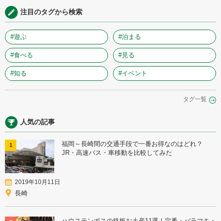
注目のタグから検索
#遊ぶ
#泊まる
#食べる
#見る
#知る
#イベント
タグ一覧
人気の記事
福岡～長崎間の交通手段で一番お得なのはどれ？
1
JR・高速バス・車移動を比較してみた
2019年10月11日
長崎
ハウステンボスの鉄板お土産11選！定番・バラマキ・