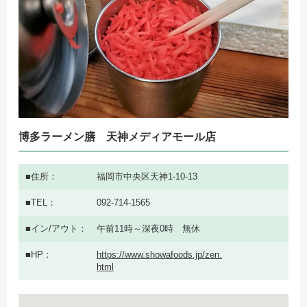
博多ラーメン膳 天神メディアモール店
住所
福岡市中央区天神1-10-13
TEL
092-714-1565
イン/アウト
午前11時～深夜0時 無休
HP
https://www.showafoods.jp/zen.
html