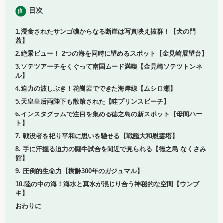
目次
1.浸食されたサンゴ礁からなる断崖は写真映え抜群！【犬の門
蓋】
2.絶景ビュー！ 2つの海を同時に望めるスポット【金見崎展望台】
3.ソテツアーチをくぐって南国ムード満喫【金見崎ソテツトンネ
ル】
4.迫力の波しぶき！花崗岩でできた海岸線【ムシロ瀬】
5.天皇皇后両陛下も散策された【畦プリンスビーチ】
6.インスタグラムで注目を集める徳之島の新スポット【母間ハー
ト】
7. 戦没者を祀り平和に思いを馳せる【戦艦大和慰霊塔】
8. 手に汗握る迫力の闘牛試合を間近で見られる【徳之島 なくさみ
館】
9. 圧倒的生命力【樹齢300年のガジュマル】
10.陸の中の海！海水と真水が混じり合う神秘的な空間【ウンブ
キ】
おわりに