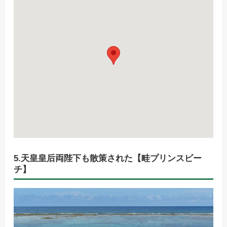
5.天皇皇后両陛下も散策された【畦プリンスビー
チ】