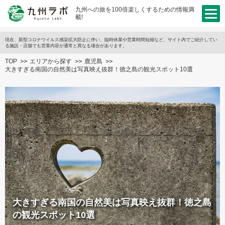
九州への旅を100倍楽しくするための情報満
載!
現在、新型コロナウイルス感染拡大防止に伴い、臨時休業や営業時間短縮など、サイト内でご紹介してい
る施設・店舗でも営業内容が通常と異なる場合があります。
TOP
エリアから探す
鹿児島
大きすぎる南国の自然美は写真映え抜群！徳之島の観光スポット10選
大きすぎる南国の自然美は写真映え抜群！徳之島
の観光スポット10選