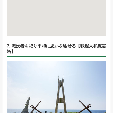
7. 戦没者を祀り平和に思いを馳せる【戦艦大和慰霊
塔】