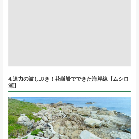
4.迫力の波しぶき！花崗岩でできた海岸線【ムシロ
瀬】