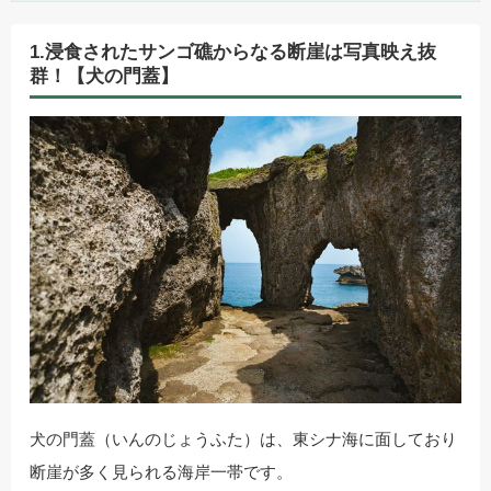
1.浸食されたサンゴ礁からなる断崖は写真映え抜
群！【犬の門蓋】
犬の門蓋（いんのじょうふた）は、東シナ海に面しており
断崖が多く見られる海岸一帯です。