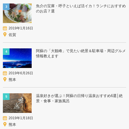
魚介の宝庫・呼子といえば活イカ！ランチにおすすめ
3
のお店７選
2019年1月16日
佐賀
阿蘇の「大観峰」で見たい絶景＆駐車場・周辺グルメ
4
情報教えます
2019年6月26日
熊本
温泉好きが選ぶ！阿蘇の日帰り温泉おすすめ6選│絶
5
景・食事・家族風呂
2019年1月18日
熊本