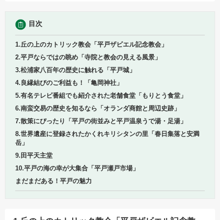
目次
1.丘の上のカトリック教会「平戸ザビエル記念教会」
2.平戸ならではの眺め「寺院と教会の見える風景」
3.松浦家八百年の歴史に触れる「平戸城」
4.良縁結びのご利益も！「亀岡神社」
5.有名テレビ番組でも紹介された老舗食堂「もりとう食堂」
6.南蛮交易の歴史を知るなら「オランダ商館と周辺史跡」
7.散策にぴったり「平戸の街並みと平戸温泉うで湯・足湯」
8.世界遺産に登録されたかくれキリシタンの里「春日集落と安満
岳」
9.田平天主堂
10.平戸の海の幸が大集合「平戸瀬戸市場」
まだまだある！平戸の魅力