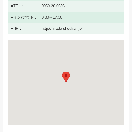
TEL
0950-26-0636
イン/アウト
8:30～17:30
HP
http://hirado-shoukan.jp/