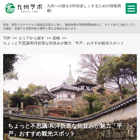
九州への旅を100倍楽しくするための情報満
載!
現在、新型コロナウイルス感染拡大防止に伴い、臨時休業や営業時間短縮など、サイト内でご紹介してい
る施設・店舗でも営業内容が通常と異なる場合があります。
TOP
エリアから探す
長崎
ちょっと不思議!和洋折衷な街並みが魅力「平戸」おすすめ観光スポット
ちょっと不思議!和洋折衷な街並みが魅力「平
戸」おすすめ観光スポット