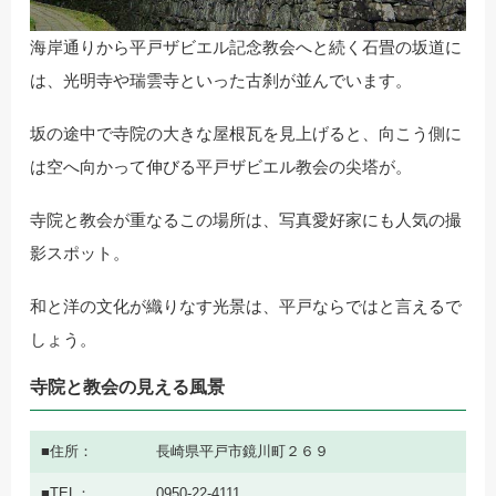
海岸通りから平戸ザビエル記念教会へと続く石畳の坂道に
は、光明寺や瑞雲寺といった古刹が並んでいます。
坂の途中で寺院の大きな屋根瓦を見上げると、向こう側に
は空へ向かって伸びる平戸ザビエル教会の尖塔が。
寺院と教会が重なるこの場所は、写真愛好家にも人気の撮
影スポット。
和と洋の文化が織りなす光景は、平戸ならではと言えるで
しょう。
寺院と教会の見える風景
住所
長崎県平戸市鏡川町２６９
TEL
0950-22-4111