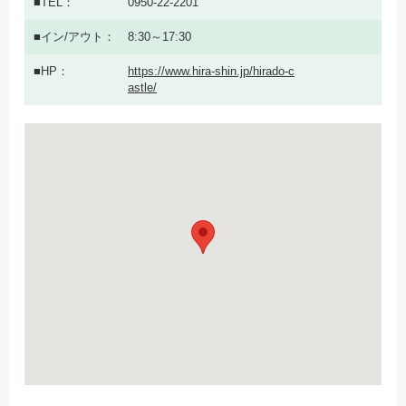
TEL
0950-22-2201
イン/アウト
8:30～17:30
HP
https://www.hira-shin.jp/hirado-c
astle/