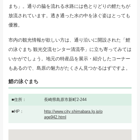
まち」。通りの脇を流れる水路には色とりどりの鯉たちが
放流されています。透き通った水の中を泳ぐ姿はとっても
優雅。
市内の観光情報が欲しい方は、通り沿いに開設された「鯉
の泳ぐまち 観光交流センター清流亭」に立ち寄ってみては
いかがでしょう。地元の特産品を展示・紹介したコーナー
もあるので、島原の魅力がたくさん見つかるはずですよ。
鯉の泳ぐまち
住所
長崎県島原市新町2-244
HP
http://www.city.shimabara.lg.jp/p
age942.html