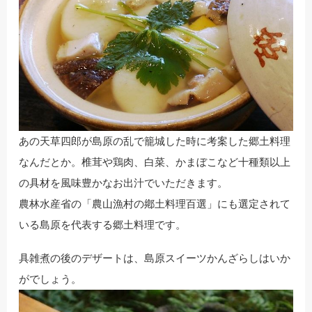
あの天草四郎が島原の乱で籠城した時に考案した郷土料理
なんだとか。椎茸や鶏肉、白菜、かまぼこなど十種類以上
の具材を風味豊かなお出汁でいただきます。
農林水産省の「農山漁村の鄕土料理百選」にも選定されて
いる島原を代表する郷土料理です。
具雑煮の後のデザートは、島原スイーツかんざらしはいか
がでしょう。