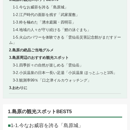
1-1.今なお威容を誇る「島原城」
1-2.江戸時代の面影を残す「武家屋敷」
1-3.粋を極めた「湧水庭園・四明荘」
1-4.地域の人々が守り続ける「鯉の泳ぐまち」
1-5.火山のパワーを体験できる「雲仙岳災害記念館がまだすドー
ム」
2.島原の絶品ご当地グルメ
3.島原周辺のおすすめ観光スポット
3-1.四季折々の自然が楽しめる「雲仙岳」
3-2.小浜温泉の日本一長い足湯「小浜温泉 ほっとふっと105」
3-3.観測率99％「口之津イルカウォッチング」
3.おわりに
1.島原の観光スポットBEST5
1-1.今なお威容を誇る「島原城」