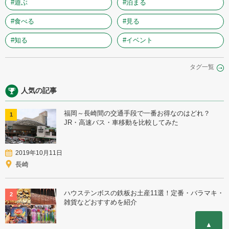
#遊ぶ
#泊まる
#食べる
#見る
#知る
#イベント
タグ一覧
人気の記事
福岡～長崎間の交通手段で一番お得なのはどれ？
1
JR・高速バス・車移動を比較してみた
2019年10月11日
長崎
ハウステンボスの鉄板お土産11選！定番・バラマキ・
2
雑貨などおすすめを紹介
▲