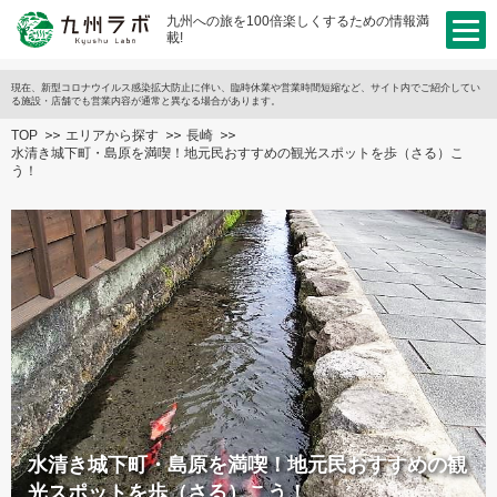
九州への旅を100倍楽しくするための情報満
載!
現在、新型コロナウイルス感染拡大防止に伴い、臨時休業や営業時間短縮など、サイト内でご紹介してい
る施設・店舗でも営業内容が通常と異なる場合があります。
TOP
エリアから探す
長崎
水清き城下町・島原を満喫！地元民おすすめの観光スポットを歩（さる）こ
う！
水清き城下町・島原を満喫！地元民おすすめの観
光スポットを歩（さる）こう！