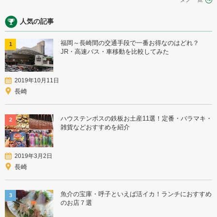
人気の記事
福岡～長崎間の交通手段で一番お得なのはどれ？
1
JR・高速バス・車移動を比較してみた
2019年10月11日
長崎
ハウステンボスの鉄板お土産11選！定番・バラマキ・
2
雑貨などおすすめを紹介
2019年3月2日
長崎
魚介の宝庫・呼子といえば活イカ！ランチにおすすめ
3
のお店７選