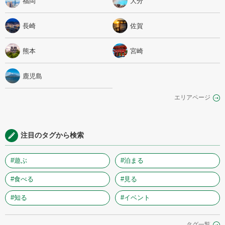
福岡
大分
長崎
佐賀
熊本
宮崎
鹿児島
エリアページ
注目のタグから検索
#遊ぶ
#泊まる
#食べる
#見る
#知る
#イベント
タグ一覧