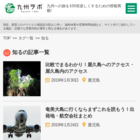
九州への旅を100倍楽しくするための情報満
載!
現在、新型コロナウイルス感染拡大防止に伴い、臨時休業や営業時間短縮など、サイト内でご紹介してい
る施設・店舗でも営業内容が通常と異なる場合があります。
TOP
タグ一覧
知る
知るの記事一覧
比較でまるわかり！屋久島へのアクセス・
屋久島内のアクセス
2019年1月30日
鹿児島
奄美大島に行くならまずこれを読もう！出
発地・航空会社まとめ
2019年1月24日
鹿児島